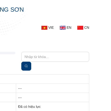
ẠNG SƠN
VIE
EN
CN
)
---
---
Đã có hiệu lực