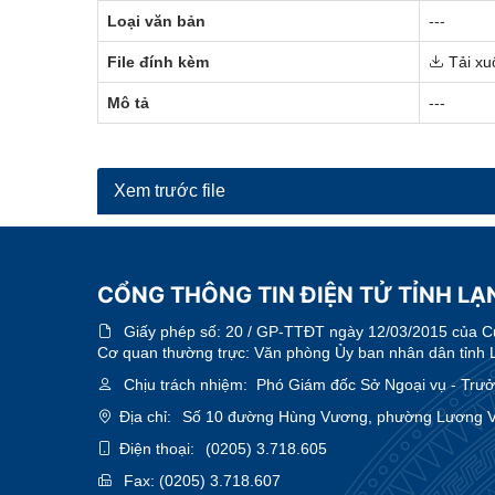
Loại văn bản
---
File đính kèm
Tải xu
Mô tả
---
Xem trước file
CỔNG THÔNG TIN ĐIỆN TỬ TỈNH LẠ
Giấy phép số:
20 / GP-TTĐT ngày 12/03/2015 của Cục
Cơ quan thường trực: Văn phòng Ủy ban nhân dân tỉnh 
Chịu trách nhiệm:
Phó Giám đốc Sở Ngoại vụ - Trưởn
Địa chỉ:
Số 10 đường Hùng Vương, phường Lương Vă
Điện thoại:
(0205) 3.718.605
Fax:
(0205) 3.718.607