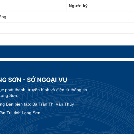
Người ký
ống
NG SƠN - SỞ NGOẠI VỤ
 phát thanh, truyền hình và điện tử thông tin
Lạng Sơn.
g Ban biên tập: Bà Trần Thị Vân Thùy
n Tri, tỉnh Lạng Sơn