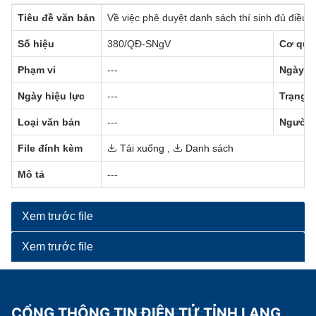
Tiêu đề văn bản
Về việc phê duyệt danh sách thí sinh đủ điề
Số hiệu
380/QĐ-SNgV
Cơ qua
Phạm vi
---
Ngày b
Ngày hiệu lực
---
Trạng t
Loại văn bản
---
Người 
File đính kèm
Tải xuống
,
Danh sách
Mô tả
---
Xem trước file
Xem trước file
CỔNG THÔNG TIN ĐIỆN TỬ TỈNH LẠNG