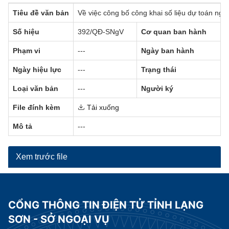
Tiêu đề văn bản
Về việc công bố công khai số liệu dự toán ng
Số hiệu
392/QĐ-SNgV
Cơ quan ban hành
Phạm vi
---
Ngày ban hành
Ngày hiệu lực
---
Trạng thái
Loại văn bản
---
Người ký
File đính kèm
Tải xuống
Mô tả
---
Xem trước file
CỔNG THÔNG TIN ĐIỆN TỬ TỈNH LẠNG
SƠN - SỞ NGOẠI VỤ