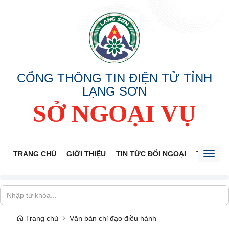
CỔNG THÔNG TIN ĐIỆN TỬ TỈNH
LẠNG SƠN
SỞ NGOẠI VỤ
TRANG CHỦ
GIỚI THIỆU
TIN TỨC ĐỐI NGOẠI
THÔNG 
Toggl
naviga
Trang chủ
Văn bản chỉ đạo điều hành