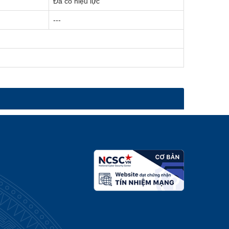
Đã có hiệu lực
---