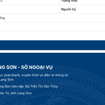
21
Trạng thái
Người ký
ống
NG SƠN - SỞ NGOẠI VỤ
 phát thanh, truyền hình và điện tử thông tin
Lạng Sơn.
g Ban biên tập: Bà Trần Thị Vân Thùy
n Tri, tỉnh Lạng Sơn