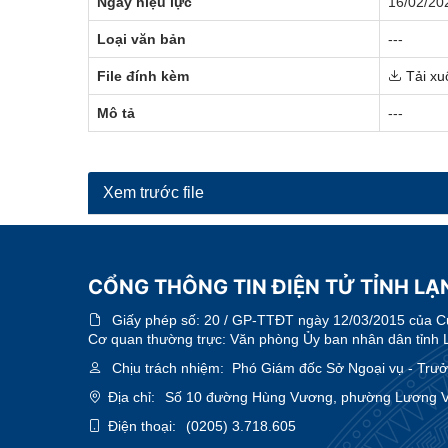
Ngày hiệu lực
16/02/20
Loại văn bản
---
File đính kèm
Tải xu
Mô tả
---
Xem trước file
CỔNG THÔNG TIN ĐIỆN TỬ TỈNH LẠ
Giấy phép số:
20 / GP-TTĐT ngày 12/03/2015 của Cục
Cơ quan thường trực: Văn phòng Ủy ban nhân dân tỉnh 
Chịu trách nhiệm:
Phó Giám đốc Sở Ngoại vụ - Trưởn
Địa chỉ:
Số 10 đường Hùng Vương, phường Lương Vă
Điện thoại:
(0205) 3.718.605