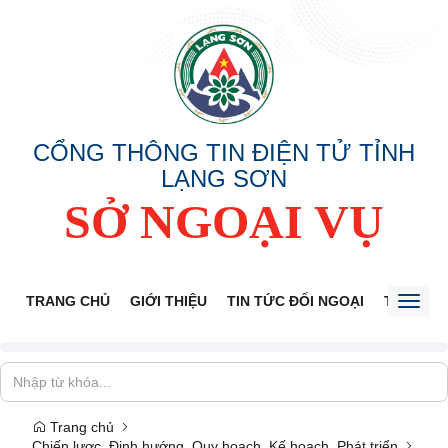
CỔNG THÔNG TIN ĐIỆN TỬ TỈNH
LẠNG SƠN
SỞ NGOẠI VỤ
TRANG CHỦ
GIỚI THIỆU
TIN TỨC ĐỐI NGOẠI
THÔNG 
Toggl
naviga
Trang chủ
Chiến lược, Định hướng, Quy hoạch, Kế hoạch, Phát triển