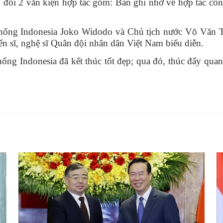
o đổi 2 văn kiện hợp tác gồm: Bản ghi nhớ về hợp tác cô
ống Indonesia Joko Widodo và Chủ tịch nước Võ Văn Th
iến sĩ, nghệ sĩ Quân đội nhân dân Việt Nam biểu diễn.
g Indonesia đã kết thúc tốt đẹp; qua đó, thúc đẩy quan