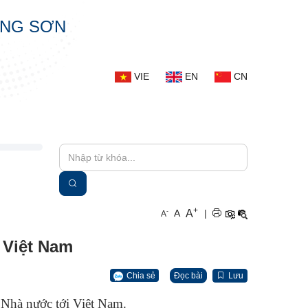
ẠNG SƠN
VIE
EN
CN
+
A
-
A
|
A
 Việt Nam
Chia sẻ
Đọc bài
Lưu
 Nhà nước tới Việt Nam.