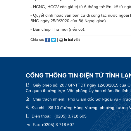
- HCNG, HCCV còn giá trị từ 6 tháng trở lên, kể từ ng
- Quyết định hoặc văn bản cử đi công tác nước ngoà
BNG ngày 25/9/2020 của Bộ Ngoại giao).
- Bản chụp Thư mời (nếu có).
Chia sẻ:
|
In bài viết
CỔNG THÔNG TIN ĐIỆN TỬ TỈNH LẠ
Giấy phép số:
20 / GP-TTĐT ngày 12/03/2015 của Cục
Cơ quan thường trực: Văn phòng Ủy ban nhân dân tỉnh 
Chịu trách nhiệm:
Phó Giám đốc Sở Ngoại vụ - Trưởn
Địa chỉ:
Số 10 đường Hùng Vương, phường Lương Vă
Điện thoại:
(0205) 3.718.605
Fax:
(0205) 3.718.607