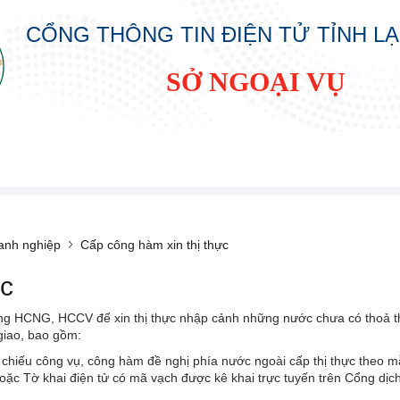
CỔNG THÔNG TIN ĐIỆN TỬ TỈNH L
SỞ NGOẠI VỤ
oanh nghiệp
Cấp công hàm xin thị thực
ực
ng HCNG, HCCV để xin thị thực nhập cảnh những nước chưa có thoả t
giao, bao gồm:
 hộ chiếu công vụ, công hàm đề nghị phía nước ngoài cấp thị thực th
 Tờ khai điện tử có mã vạch được kê khai trực tuyến trên Cổng dịch 