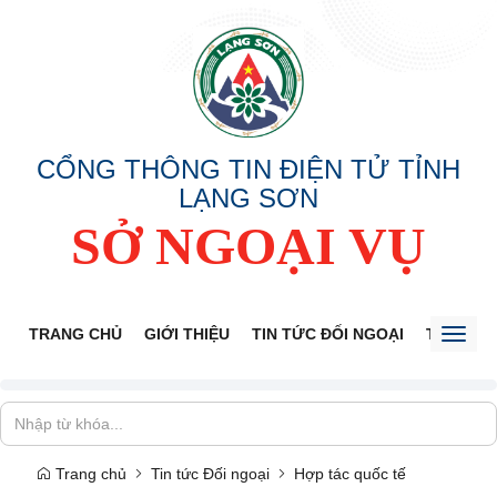
CỔNG THÔNG TIN ĐIỆN TỬ TỈNH
LẠNG SƠN
SỞ NGOẠI VỤ
TRANG CHỦ
GIỚI THIỆU
TIN TỨC ĐỐI NGOẠI
THÔNG 
Toggl
naviga
Trang chủ
Tin tức Đối ngoại
Hợp tác quốc tế