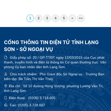
1
2
3
4
5
»
»»
CỔNG THÔNG TIN ĐIỆN TỬ TỈNH LẠNG
SƠN - SỞ NGOẠI VỤ
Giấy phép số:
20 / GP-TTĐT ngày 12/03/2015 của Cục phát
thanh, truyền hình và điện tử thông tin Cơ quan thường trực: Văn
phòng Ủy ban nhân dân tỉnh Lạng Sơn.
Chịu trách nhiệm:
Phó Giám đốc Sở Ngoại vụ - Trưởng Ban
biên tập: Bà Trần Thị Vân Thùy
Địa chỉ:
Số 10 đường Hùng Vương, phường Lương Văn Tri,
tỉnh Lạng Sơn
Điện thoại:
(0205) 3.718.605
Fax:
(0205) 3.718.607