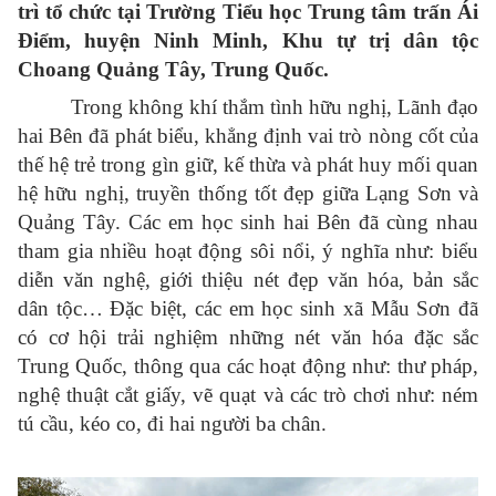
trì tổ chức tại Trường Tiểu học Trung tâm trấn Ái
Điểm, huyện Ninh Minh, Khu tự trị dân tộc
Choang Quảng Tây, Trung Quốc.
Trong
không khí thắm tình hữu nghị, Lãnh đạo
hai
Bên
đã
phát biểu, khẳng định
vai trò nòng cốt của
thế hệ trẻ trong
gìn giữ, kế thừa và phát huy
mối quan
hệ hữu nghị, truyền thống tốt đẹp giữa Lạng Sơn và
Quảng Tây.
Các em học sinh hai Bên
đã cùng nhau
tham gia nhiều hoạt động sôi nổi, ý nghĩa như: biểu
diễn văn nghệ, giới thiệu nét đẹp
văn hóa, bản sắc
dân
tộc
… Đặc biệt, các em học sinh xã Mẫu Sơn đã
có cơ hội
trải nghiệm những nét văn hóa đặc sắc
Trung Quốc,
thông qua các hoạt động như: thư pháp,
nghệ thuật cắt giấy, vẽ quạt và
các trò chơi
như: ném
tú cầu, kéo co, đi hai người ba chân.