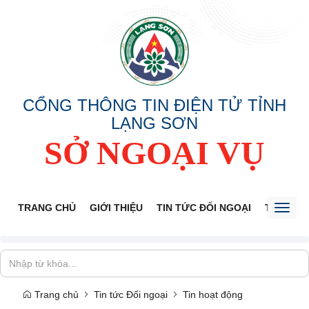
CỔNG THÔNG TIN ĐIỆN TỬ TỈNH
LẠNG SƠN
SỞ NGOẠI VỤ
TRANG CHỦ
GIỚI THIỆU
TIN TỨC ĐỐI NGOẠI
THÔNG 
Toggl
naviga
Trang chủ
Tin tức Đối ngoại
Tin hoạt động