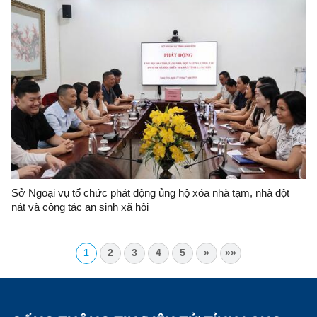
Sở Ngoại vụ tổ chức phát động ủng hộ xóa nhà tạm, nhà dột
nát và công tác an sinh xã hội
1
2
3
4
5
»
»»