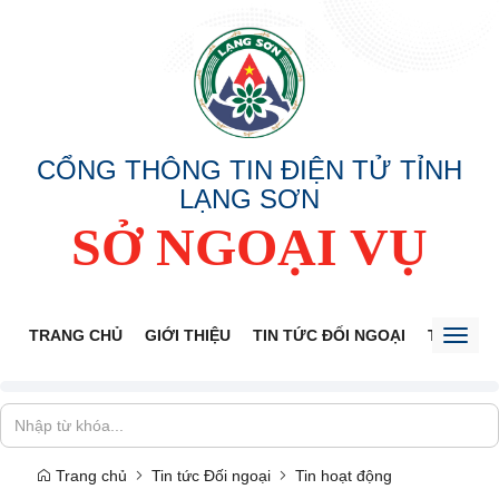
CỔNG THÔNG TIN ĐIỆN TỬ TỈNH
LẠNG SƠN
SỞ NGOẠI VỤ
TRANG CHỦ
GIỚI THIỆU
TIN TỨC ĐỐI NGOẠI
THÔNG 
Toggl
naviga
Trang chủ
Tin tức Đối ngoại
Tin hoạt động