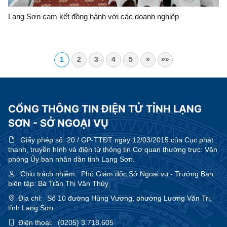
Lạng Sơn cam kết đồng hành với các doanh nghiệp
1
2
3
4
5
»
»»
CỔNG THÔNG TIN ĐIỆN TỬ TỈNH LẠNG
SƠN - SỞ NGOẠI VỤ
Giấy phép số:
20 / GP-TTĐT ngày 12/03/2015 của Cục phát
thanh, truyền hình và điện tử thông tin Cơ quan thường trực: Văn
phòng Ủy ban nhân dân tỉnh Lạng Sơn.
Chịu trách nhiệm:
Phó Giám đốc Sở Ngoại vụ - Trưởng Ban
biên tập: Bà Trần Thị Vân Thùy
Địa chỉ:
Số 10 đường Hùng Vương, phường Lương Văn Tri,
tỉnh Lạng Sơn
Điện thoại:
(0205) 3.718.605