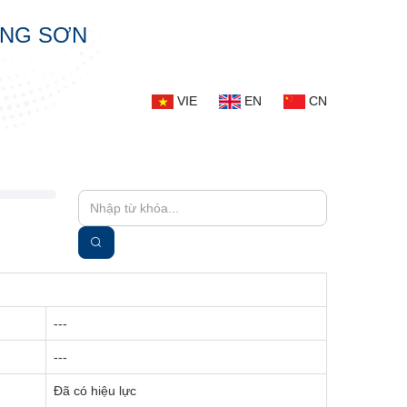
ẠNG SƠN
VIE
EN
CN
---
---
Đã có hiệu lực