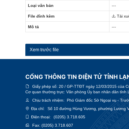
Loại văn bản
---
File đính kèm
Tải xu
Mô tả
---
Xem trước file
CỔNG THÔNG TIN ĐIỆN TỬ TỈNH LẠ
Giấy phép số:
20 / GP-TTĐT ngày 12/03/2015 của Cục
Cơ quan thường trực: Văn phòng Ủy ban nhân dân tỉnh 
Chịu trách nhiệm:
Phó Giám đốc Sở Ngoại vụ - Trưởn
Địa chỉ:
Số 10 đường Hùng Vương, phường Lương Vă
Điện thoại:
(0205) 3.718.605
Fax:
(0205) 3.718.607