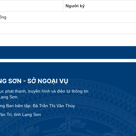
Người ký
ống
NG SƠN - SỞ NGOẠI VỤ
 phát thanh, truyền hình và điện tử thông tin
Lạng Sơn.
g Ban biên tập: Bà Trần Thị Vân Thùy
n Tri, tỉnh Lạng Sơn