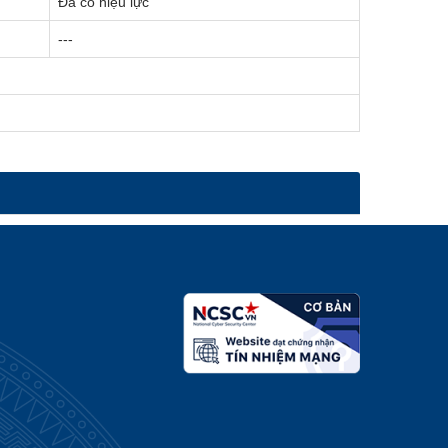
Đã có hiệu lực
---