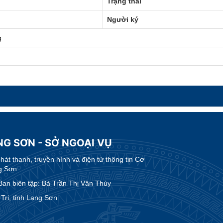
Trạng thái
Người ký
g
NG SƠN - SỞ NGOẠI VỤ
t thanh, truyền hình và điện tử thông tin Cơ
g Sơn.
an biên tập: Bà Trần Thị Vân Thùy
ri, tỉnh Lạng Sơn