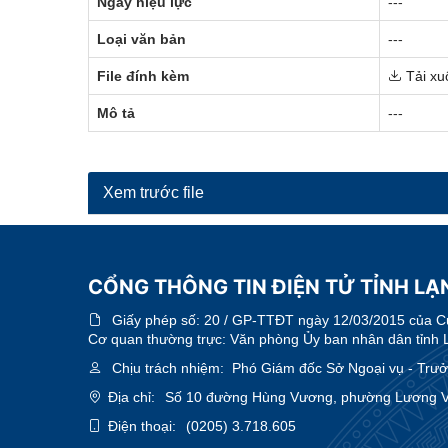
Ngày hiệu lực
---
Loại văn bản
---
File đính kèm
Tải xu
Mô tả
---
Xem trước file
CỔNG THÔNG TIN ĐIỆN TỬ TỈNH LẠ
Giấy phép số:
20 / GP-TTĐT ngày 12/03/2015 của Cục
Cơ quan thường trực: Văn phòng Ủy ban nhân dân tỉnh 
Chịu trách nhiệm:
Phó Giám đốc Sở Ngoại vụ - Trưởn
Địa chỉ:
Số 10 đường Hùng Vương, phường Lương Vă
Điện thoại:
(0205) 3.718.605