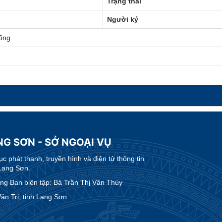
Trạng thái
Người ký
ống
NG SƠN - SỞ NGOẠI VỤ
 phát thanh, truyền hình và điện tử thông tin
Lạng Sơn.
g Ban biên tập: Bà Trần Thị Vân Thùy
n Tri, tỉnh Lạng Sơn