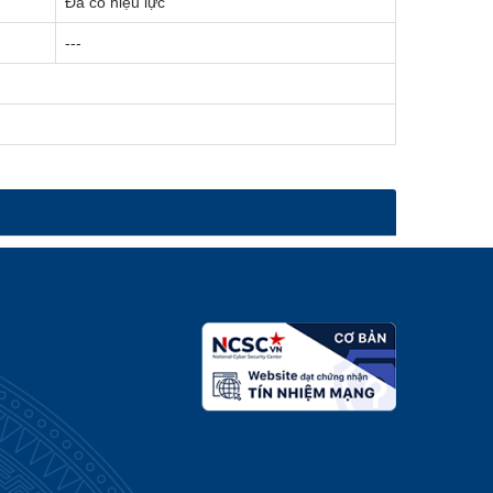
Đã có hiệu lực
---