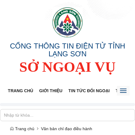
CỔNG THÔNG TIN ĐIỆN TỬ TỈNH
LẠNG SƠN
SỞ NGOẠI VỤ
TRANG CHỦ
GIỚI THIỆU
TIN TỨC ĐỐI NGOẠI
THÔNG 
Toggl
naviga
Trang chủ
Văn bản chỉ đạo điều hành