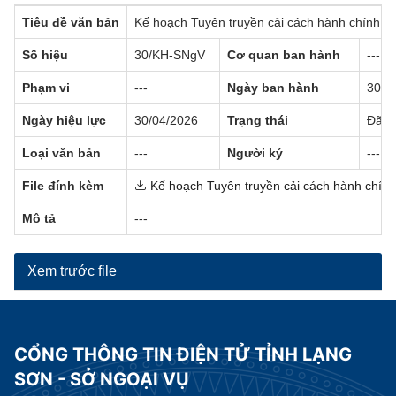
Tiêu đề văn bản
Kế hoạch Tuyên truyền cải cách hành chính 
Số hiệu
30/KH-SNgV
Cơ quan ban hành
---
Phạm vi
---
Ngày ban hành
30/0
Ngày hiệu lực
30/04/2026
Trạng thái
Đã có
Loại văn bản
---
Người ký
---
File đính kèm
Kế hoạch Tuyên truyền cải cách hành chín
Mô tả
---
Xem trước file
CỔNG THÔNG TIN ĐIỆN TỬ TỈNH LẠNG
SƠN - SỞ NGOẠI VỤ