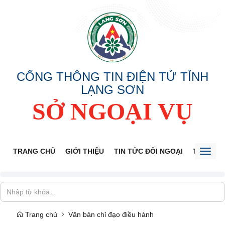
CỔNG THÔNG TIN ĐIỆN TỬ TỈNH
LẠNG SƠN
SỞ NGOẠI VỤ
TRANG CHỦ
GIỚI THIỆU
TIN TỨC ĐỐI NGOẠI
THÔNG 
Toggl
naviga
Trang chủ
Văn bản chỉ đạo điều hành