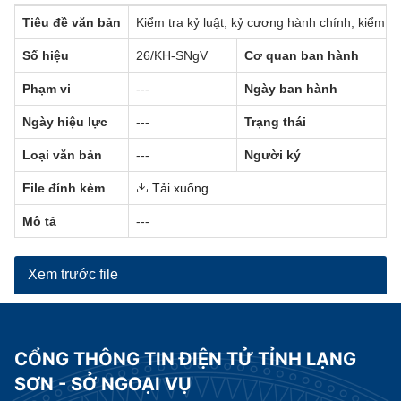
Tiêu đề văn bản
Kiểm tra kỷ luật, kỷ cương hành chính; kiểm 
Số hiệu
26/KH-SNgV
Cơ quan ban hành
Phạm vi
---
Ngày ban hành
Ngày hiệu lực
---
Trạng thái
Loại văn bản
---
Người ký
File đính kèm
Tải xuống
Mô tả
---
Xem trước file
CỔNG THÔNG TIN ĐIỆN TỬ TỈNH LẠNG
SƠN - SỞ NGOẠI VỤ