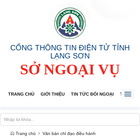
CỔNG THÔNG TIN ĐIỆN TỬ TỈNH
LẠNG SƠN
SỞ NGOẠI VỤ
TRANG CHỦ
GIỚI THIỆU
TIN TỨC ĐỐI NGOẠI
THÔNG 
Toggl
naviga
Trang chủ
Văn bản chỉ đạo điều hành