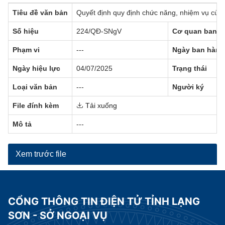
Tiêu đề văn bản
Quyết định quy định chức năng, nhiệm vụ của
Số hiệu
224/QĐ-SNgV
Cơ quan ban h
Phạm vi
---
Ngày ban hành
Ngày hiệu lực
04/07/2025
Trạng thái
Loại văn bản
---
Người ký
File đính kèm
Tải xuống
Mô tả
---
Xem trước file
CỔNG THÔNG TIN ĐIỆN TỬ TỈNH LẠNG
SƠN - SỞ NGOẠI VỤ