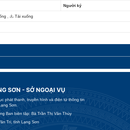
Người ký
ống
,
Tải xuống
NG SƠN - SỞ NGOẠI VỤ
 phát thanh, truyền hình và điện tử thông tin
Lạng Sơn.
g Ban biên tập: Bà Trần Thị Vân Thùy
n Tri, tỉnh Lạng Sơn