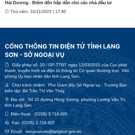
Hải Dương - Điểm đến hấp dẫn cho các nhà đầu tư
Thứ năm, 16/11/2023
|
17:40
CỔNG THÔNG TIN ĐIỆN TỬ TỈNH LẠNG
SƠN - SỞ NGOẠI VỤ
Giấy phép số:
20 / GP-TTĐT ngày 12/03/2015 của Cục phát
thanh, truyền hình và điện tử thông tin Cơ quan thường trực: Văn
phòng Ủy ban nhân dân tỉnh Lạng Sơn.
Chịu trách nhiệm:
Phó Giám đốc Sở Ngoại vụ - Trưởng Ban
biên tập: Bà Trần Thị Vân Thùy
Địa chỉ:
Số 10 đường Hùng Vương, phường Lương Văn Tri,
tỉnh Lạng Sơn
Điện thoại:
(0205) 3.718.605
Fax:
(0205) 3.718.607
Email:
songoaivuls@langson.gov.vn