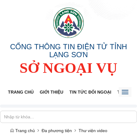
CỔNG THÔNG TIN ĐIỆN TỬ TỈNH
LẠNG SƠN
SỞ NGOẠI VỤ
TRANG CHỦ
GIỚI THIỆU
TIN TỨC ĐỐI NGOẠI
THÔNG 
Toggl
naviga
Trang chủ
Đa phương tiện
Thư viện video