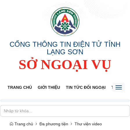
CỔNG THÔNG TIN ĐIỆN TỬ TỈNH
LẠNG SƠN
SỞ NGOẠI VỤ
TRANG CHỦ
GIỚI THIỆU
TIN TỨC ĐỐI NGOẠI
THÔNG 
Toggl
naviga
Trang chủ
Đa phương tiện
Thư viện video