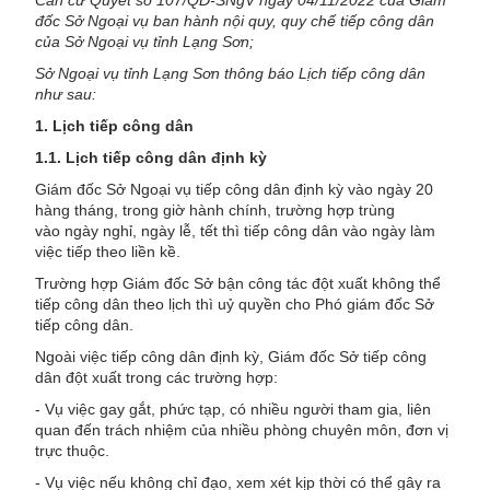
Căn cứ
Quyết
số 107/QĐ-SNgV ngày 04/11/2022 của Giám
đốc Sở Ngoại vụ ban hành nội quy, quy chế tiếp công dân
của Sở Ngoại vụ tỉnh
Lạng Sơn;
Sở
Ngoại vụ
tỉnh
Lạng Sơn
thông báo
Lịch tiếp công dân
như sau:
1. Lịch tiếp công dân
1.1. Lịch
tiếp công dân định kỳ
Giám đốc Sở Ngoại vụ tiếp công dân định kỳ vào ngày 20
hàng tháng, trong giờ hành chính, trường hợp trùng
vào ngày nghỉ, ngày lễ, tết thì tiếp công dân vào ngày làm
việc tiếp theo liền kề.
Trường hợp Giám đốc Sở bận công tác đột xuất không thể
tiếp công dân theo lịch thì uỷ quyền cho Phó giám đốc Sở
tiếp công dân.
Ngoài việc tiếp công dân định kỳ, Giám đốc Sở tiếp công
dân đột xuất trong các trường hợp:
- Vụ việc gay gắt, phức tạp, có nhiều người tham gia, liên
quan đến trách nhiệm của nhiều phòng chuyên môn, đơn vị
trực thuộc.
- Vụ việc nếu không chỉ đạo, xem xét kịp thời có thể gây ra