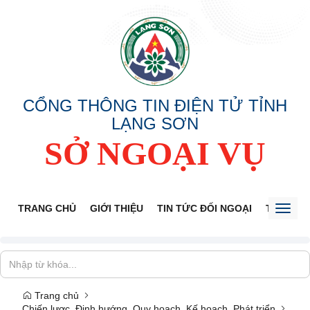
CỔNG THÔNG TIN ĐIỆN TỬ TỈNH
LẠNG SƠN
SỞ NGOẠI VỤ
TRANG CHỦ
GIỚI THIỆU
TIN TỨC ĐỐI NGOẠI
THÔNG 
Toggl
naviga
Trang chủ
Chiến lược, Định hướng, Quy hoạch, Kế hoạch, Phát triển