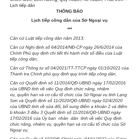
Lịch tiếp dân
THÔNG BÁO
Lịch tiếp công dân của Sở Ngoại vụ
***
Căn cứ
Luật tiếp công dân
năm
2013
;
Căn cứ
Nghị định số
64/2014/NĐ-CP ngày 26
/
6
/
2014
của
Chính Phủ
quy định chi tiết thi hành một số điều của Luật
tiếp công dân
;
Căn cứ Thông tư số 04/2021/TT-TTCP ngày 01/10/2021 của
Thanh tra Chính phủ quy định quy trình tiếp công dân;
Căn cứ
Quy
ế
t
đị
nh s
ố
11/2016/Q
Đ
-UBND ng
à
y 17/02/2016
c
ủ
a UBND tỉnh v
ề
vi
ệ
c Quy
đị
nh ch
ứ
c n
ă
ng, nhi
ệ
m
v
ụ,
quy
ề
n h
ạ
n v
à
c
ơ
c
ấ
u t
ổ
ch
ứ
c c
ủ
a S
ở
Ngo
ạ
i v
ụ
t
ỉ
nh L
ạ
ng
S
ơ
n và Quyết định số 11/2020/QĐ-UBND ngày 02/4/2020
của UBND tỉnh về sửa đổi, bổ sung điểm a khoản 2 và điểm
b khoản 3 điều 3 Quyết định số 11/2016/QĐ-UBND ngày
17/02/2016 của Ủy ban nhân dân tỉnh về việc Quy định
chức năng, nhiệm vụ, quyền hạn và cơ cấu tổ chức của Sở
Ngoại vụ
;