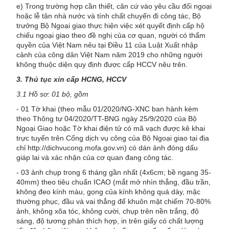
e) Trong trường hợp cần thiết, căn cứ vào yêu cầu đối ngoại
hoặc lễ tân nhà nước và tính chất chuyến đi công tác, Bộ
trưởng Bộ Ngoại giao thực hiện việc xét quyết định cấp hộ
chiếu ngoại giao theo đề nghị của cơ quan, người có thẩm
quyền của Việt Nam nêu tại Điều 11 của Luật Xuất nhập
cảnh của công dân Việt Nam năm 2019 cho những người
không thuộc diện quy định được cấp HCCV nêu trên.
3. Thủ tục xin cấp HCNG, HCCV
3.1 Hồ sơ: 01 bộ, gồm
- 01 Tờ khai (theo mẫu 01/2020/NG-XNC ban hành kèm
theo Thông tư 04/2020/TT-BNG ngày 25/9/2020 của Bộ
Ngoại Giao hoặc Tờ khai điện tử có mã vạch được kê khai
trực tuyến trên Cổng dịch vụ công của Bộ Ngoại giao tại địa
chỉ http://dichvucong.mofa.gov.vn) có dán ảnh đóng dấu
giáp lai và xác nhận của cơ quan đang công tác.
- 03 ảnh chụp trong 6 tháng gần nhất (4x6cm; bề ngang 35-
40mm) theo tiêu chuẩn ICAO (mắt mở nhìn thẳng, đầu trần,
không đeo kính màu, gọng của kính không quá dày, mặc
thường phục, đầu và vai thẳng để khuôn mặt chiếm 70-80%
ảnh, không xõa tóc, không cười, chụp trên nền trắng, độ
sáng, độ tương phản thích hợp, in trên giấy có chất lượng