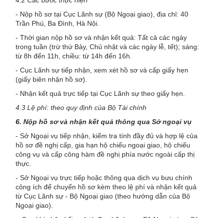
4.2 Các bước thực hiện
- Nộp hồ sơ tại Cục Lãnh sự (Bộ Ngoại giao), địa chỉ: 40
Trần Phú, Ba Đình, Hà Nội.
- Thời gian nộp hồ sơ và nhận kết quả: Tất cả các ngày
trong tuần (trừ thứ Bảy, Chủ nhật và các ngày lễ, tết); sáng:
từ 8h đến 11h, chiều: từ 14h đến 16h.
- Cục Lãnh sự tiếp nhận, xem xét hồ sơ và cấp giấy hẹn
(giấy biên nhận hồ sơ).
- Nhận kết quả trực tiếp tại Cục Lãnh sự theo giấy hẹn.
4.3 Lệ phí: theo quy định của Bộ Tài chính
6
. Nộp
hồ sơ và
nhận
kết quả thông qua
Sở
ngoại vụ
- Sở Ngoại vụ tiếp nhận, kiểm tra tính đầy đủ và hợp lệ của
hồ sơ đề nghị cấp, gia hạn hộ chiếu ngoại giao, hộ chiếu
công vụ và cấp công hàm đề nghị phía nước ngoài cấp thị
thực.
- Sở Ngoại vụ trực tiếp hoặc thông qua dịch vụ bưu chính
công ích để chuyển hồ sơ kèm theo lệ phí và nhận kết quả
từ Cục Lãnh sự - Bộ Ngoại giao (theo hướng dẫn của Bộ
Ngoại giao).