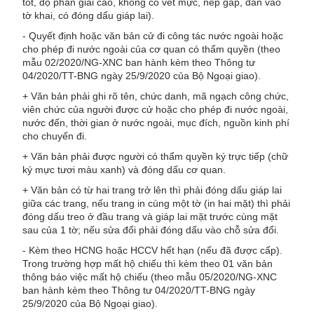
tốt, độ phân giải cao, không có vết mực, nếp gấp, dán vào
tờ khai, có đóng dấu giáp lai).
- Quyết định hoặc văn bản cử đi công tác nước ngoài hoặc
cho phép đi nước ngoài của cơ quan có thẩm quyền (theo
mẫu 02/2020/NG-XNC ban hành kèm theo Thông tư
04/2020/TT-BNG ngày 25/9/2020 của Bộ Ngoại giao).
+ Văn bản phải ghi rõ tên, chức danh, mã ngạch công chức,
viên chức của người được cử hoặc cho phép đi nước ngoài,
nước đến, thời gian ở nước ngoài, mục đích, nguồn kinh phí
cho chuyến đi.
+ Văn bản phải được người có thẩm quyền ký trực tiếp (chữ
ký mực tươi màu xanh) và đóng dấu cơ quan.
+ Văn bản có từ hai trang trở lên thì phải đóng dấu giáp lai
giữa các trang, nếu trang in cùng một tờ (in hai mặt) thì phải
đóng dấu treo ở đầu trang và giáp lai mặt trước cùng mặt
sau của 1 tờ; nếu sửa đổi phải đóng dấu vào chỗ sửa đổi.
- Kèm theo HCNG hoặc HCCV hết hạn (nếu đã được cấp).
Trong trường hợp mất hộ chiếu thì kèm theo 01 văn bản
thông báo việc mất hộ chiếu (theo mẫu 05/2020/NG-XNC
ban hành kèm theo Thông tư 04/2020/TT-BNG ngày
25/9/2020 của Bộ Ngoại giao).