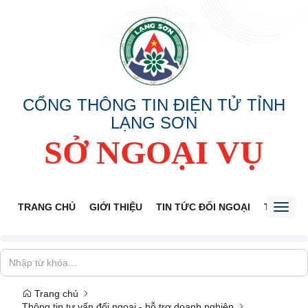
CỔNG THÔNG TIN ĐIỆN TỬ TỈNH
LẠNG SƠN
SỞ NGOẠI VỤ
TRANG CHỦ
GIỚI THIỆU
TIN TỨC ĐỐI NGOẠI
THÔNG 
Toggl
naviga
Trang chủ
Thông tin tư vấn đối ngoại - hỗ trợ doanh nghiệp