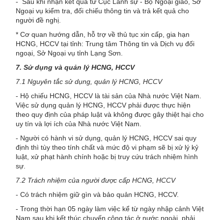
- Sau khi nhận kết quả từ Cục Lãnh sự - Bộ Ngoại giao, Sở
Ngoại vụ kiểm tra, đối chiếu thông tin và trả kết quả cho
người đề nghị.
* Cơ quan hướng dẫn, hỗ trợ về thủ tục xin cấp, gia hạn
HCNG, HCCV tại tỉnh: Trung tâm Thông tin và Dịch vụ đối
ngoại, Sở Ngoại vụ tỉnh Lạng Sơn.
7. Sử dụng và quản lý HCNG, HCCV
7.1 Nguyên tắc sử dụng, quản lý HCNG, HCCV
- Hộ chiếu HCNG, HCCV là tài sản của Nhà nước Việt Nam.
Việc sử dụng quản lý HCNG, HCCV phải được thực hiện
theo quy định của pháp luật và không được gây thiệt hại cho
uy tín và lợi ích của Nhà nước Việt Nam.
- Người có hành vi sử dụng, quản lý HCNG, HCCV sai quy
định thì tùy theo tính chất và mức độ vi phạm sẽ bị xử lý kỷ
luật, xử phạt hành chính hoặc bị truy cứu trách nhiệm hình
sự.
7.2 Trách nhiệm của người được cấp HCNG, HCCV
- Có trách nhiệm giữ gìn và bảo quản HCNG, HCCV.
- Trong thời hạn 05 ngày làm việc kể từ ngày nhập cảnh Việt
Nam sau khi kết thúc chuyến công tác ở nước ngoài, phải