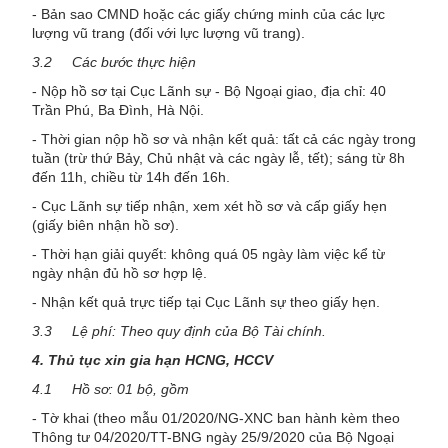
- Bản sao CMND hoặc các giấy chứng minh của các lực
lượng vũ trang (đối với lực lượng vũ trang).
3.2 Các bước thực hiện
- Nộp hồ sơ tại Cục Lãnh sự - Bộ Ngoại giao, địa chỉ: 40
Trần Phú, Ba Đình, Hà Nội.
- Thời gian nộp hồ sơ và nhận kết quả: tất cả các ngày trong
tuần (trừ thứ Bảy, Chủ nhật và các ngày lễ, tết); sáng từ 8h
đến 11h, chiều từ 14h đến 16h.
- Cục Lãnh sự tiếp nhận, xem xét hồ sơ và cấp giấy hẹn
(giấy biên nhận hồ sơ).
- Thời hạn giải quyết: không quá 05 ngày làm việc kể từ
ngày nhận đủ hồ sơ hợp lệ.
- Nhận kết quả trực tiếp tại Cục Lãnh sự theo giấy hẹn.
3.3 Lệ phí: Theo quy định của Bộ Tài chính.
4. Thủ tục xin gia hạn HCNG, HCCV
4.1 Hồ sơ: 01 bộ, gồm
- Tờ khai (theo mẫu 01/2020/NG-XNC ban hành kèm theo
Thông tư 04/2020/TT-BNG ngày 25/9/2020 của Bộ Ngoại