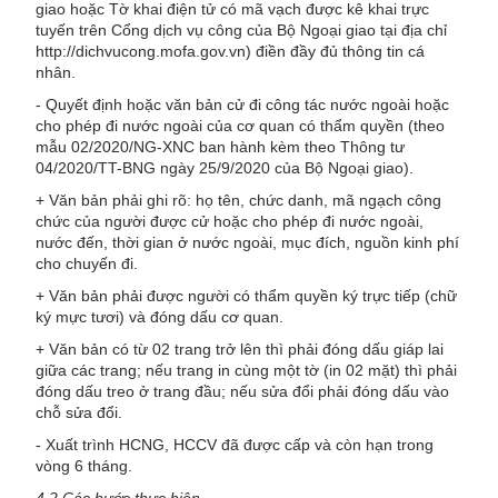
giao hoặc Tờ khai điện tử có mã vạch được kê khai trực
tuyến trên Cổng dịch vụ công của Bộ Ngoại giao tại địa chỉ
http://dichvucong.mofa.gov.vn) điền đầy đủ thông tin cá
nhân.
- Quyết định hoặc văn bản cử đi công tác nước ngoài hoặc
cho phép đi nước ngoài của cơ quan có thẩm quyền (theo
mẫu 02/2020/NG-XNC ban hành kèm theo Thông tư
04/2020/TT-BNG ngày 25/9/2020 của Bộ Ngoại giao).
+ Văn bản phải ghi rõ: họ tên, chức danh, mã ngạch công
chức của người được cử hoặc cho phép đi nước ngoài,
nước đến, thời gian ở nước ngoài, mục đích, nguồn kinh phí
cho chuyến đi.
+ Văn bản phải được người có thẩm quyền ký trực tiếp (chữ
ký mực tươi) và đóng dấu cơ quan.
+ Văn bản có từ 02 trang trở lên thì phải đóng dấu giáp lai
giữa các trang; nếu trang in cùng một tờ (in 02 mặt) thì phải
đóng dấu treo ở trang đầu; nếu sửa đổi phải đóng dấu vào
chỗ sửa đổi.
- Xuất trình HCNG, HCCV đã được cấp và còn hạn trong
vòng 6 tháng.