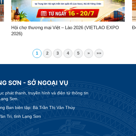
Hội chợ thương mại Việt – Lào 2026 (VIETLAO EXPO
Đ
2026)
1
2
3
4
5
»
»»
NG SƠN - SỞ NGOẠI VỤ
 phát thanh, truyền hình và điện tử thông tin
Lạng Sơn.
g Ban biên tập: Bà Trần Thị Vân Thùy
n Tri, tỉnh Lạng Sơn