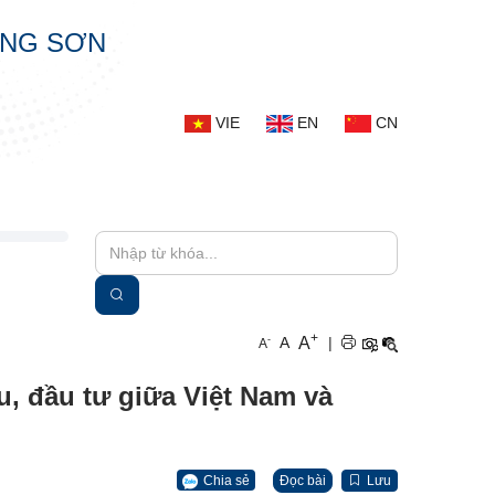
ẠNG SƠN
VIE
EN
CN
+
A
-
A
|
A
u, đầu tư giữa Việt Nam và
Chia sẻ
Đọc bài
Lưu