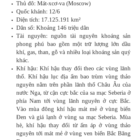
Thủ đô: Mát-xcơ-va (Moscow)
Quốc khánh: 12/6
Diện tích: 17.125.191 km²
Dân số: Khoảng 146 triệu dân
Tài nguyên: nguồn tài nguyên khoáng sản
phong phú bao gồm một trữ lượng lớn dầu
khí, gas, than, gỗ và nhiều loại khoáng sản quý
khác.
Khí hậu: Khí hậu thay đổi theo các vùng lãnh
thổ. Khí hậu lục địa ẩm bao trùm vùng thảo
nguyên nằm trên phần lãnh thổ Châu Âu của
nước Nga, từ cận cực bắc của sa mạc Seberia ở
phía Nam tới vùng lãnh nguyên ở cực Bắc.
Vào mùa đông khí hậu mát mẻ ở vùng biển
Đen và giá lạnh ở vùng sa mạc Seberia. Mùa
hè, khí hậu thay đổi từ ấm áp ở vùng thảo
nguyên tới mát mẻ ở vùng ven biển Bắc Băng