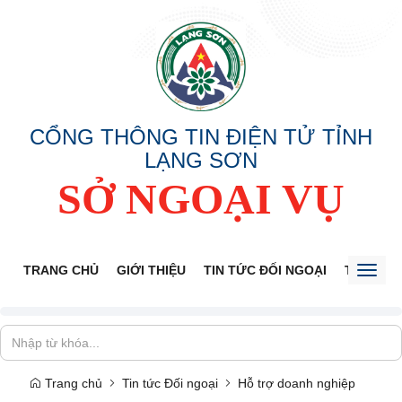
CỔNG THÔNG TIN ĐIỆN TỬ TỈNH
LẠNG SƠN
SỞ NGOẠI VỤ
TRANG CHỦ
GIỚI THIỆU
TIN TỨC ĐỐI NGOẠI
THÔNG 
Toggl
naviga
Trang chủ
Tin tức Đối ngoại
Hỗ trợ doanh nghiệp