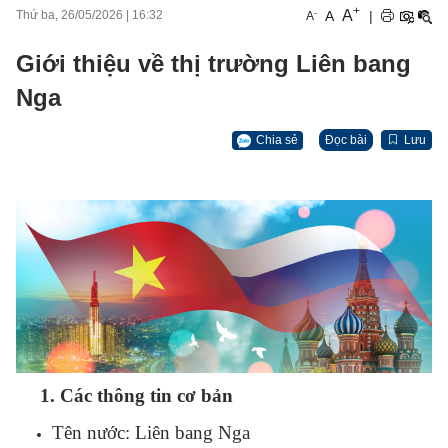
+
A
-
A
|
Thứ ba, 26/05/2026
|
16:32
A
Giới thiệu về thị trường Liên bang
Nga
Chia sẻ
Đọc bài
Lưu
1. Các thông tin cơ bản
Tên nước: Liên bang Nga