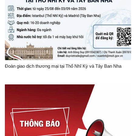
Đoàn giao dịch thương mại tại Thổ Nhĩ Kỳ và Tây Ban Nha