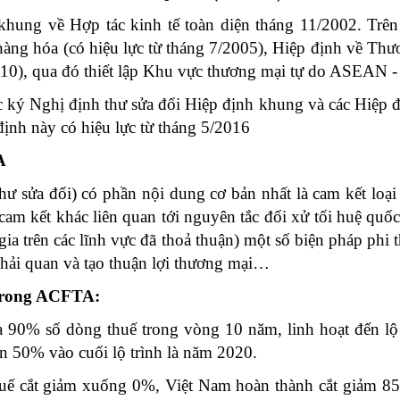
ng về Hợp tác kinh tế toàn diện tháng 11/2002. Trên 
àng hóa (có hiệu lực từ tháng 7/2005), Hiệp định về Thươ
2010), qua đó thiết lập Khu vực thương mại tự do ASEAN 
 Nghị định thư sửa đổi Hiệp định khung và các Hiệp đị
định này có hiệu lực từ tháng 5/2016
A
ư sửa đổi) có phần nội dung cơ bản nhất là cam kết loạ
cam kết khác liên quan tới nguyên tắc đối xử tối huệ quố
ia trên các lĩnh vực đã thoả thuận) một số biện pháp phi
ới hải quan và tạo thuận lợi thương mại…
 trong ACFTA:
 90% số dòng thuế trong vòng 10 năm, linh hoạt đến lộ
n 50% vào cuối lộ trình là năm 2020.
huế cắt giảm xuống 0%, Việt Nam hoàn thành cắt giảm 