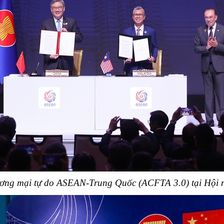
ương mại tự do ASEAN-Trung Quốc (ACFTA 3.0) tại Hội 