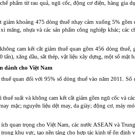
hế phẩm từ rau quả, ngũ cốc, động cơ điện, hàng gia dụng
t giảm khoảng 475 dòng thuế nhạy cảm xuống 5% gồm các
, xi măng, nhựa và các sản phẩm công nghiệp khác; các 
 không cam kết cắt giảm thuế quan gồm 456 dòng thuế, g
-10 tấn), xăng dầu, sắt thép, vật liệu xây dựng, một số mặ
an dành cho Việt Nam
 thuế quan đối với 95% số dòng thuế vào năm 2011. Số 
.
thuế suất và không cam kết cắt giảm gồm ngũ cốc và các s
 may mặc; nguyên liệu dệt may, da giày; động cơ, máy móc
 ích quan trọng cho Việt Nam, các nước ASEAN và Trung
 trong khu vực, tạo nền tảng cho hợp tác kinh tế ổn định 