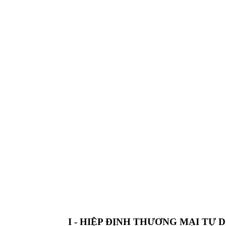
I - HIỆP ĐỊNH THƯƠNG MẠI TỰ 