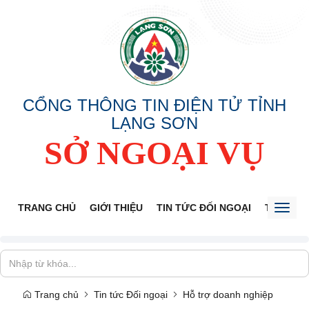
CỔNG THÔNG TIN ĐIỆN TỬ TỈNH
LẠNG SƠN
SỞ NGOẠI VỤ
TRANG CHỦ
GIỚI THIỆU
TIN TỨC ĐỐI NGOẠI
THÔNG 
Toggl
naviga
Trang chủ
Tin tức Đối ngoại
Hỗ trợ doanh nghiệp