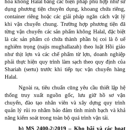
hóa không Halal bằng các biện pháp phù hợp như sử
dụng phương tiện chuyên dụng, khoang chứa riêng,
container riêng hoặc các giải pháp ngăn cách vật lý
khi vận chuyển chung. Trường hợp phương tiện đã
từng vận chuyển các sản phẩm không Halal, đặc biệt
là các sản phẩm có chứa thành phần bị coi là ô uế
nghiêm trọng (najis mughallazah) theo luật Hồi giáo
như thịt lợn và các chế phẩm từ lợn, doanh nghiệp
phải thực hiện quy trình làm sạch theo quy định của
Shariah (sertu) trước khi tiếp tục vận chuyển hàng
Halal.
Ngoài ra, tiêu chuẩn cũng yêu cầu thiết lập hệ
thống truy xuất nguồn gốc, lưu giữ hồ sơ vận
chuyển, đào tạo nhân viên và xây dựng quy trình
quản lý rủi ro nhằm bảo đảm tính minh bạch và khả
năng kiểm soát trong toàn bộ quá trình vận tải.
b) MS 2400-2:2019 – Kho bãi và các hoạt