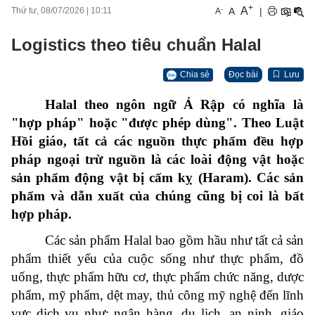
+
A
-
A
|
Thứ tư, 08/07/2026
|
10:11
A
Logistics theo tiêu chuẩn Halal
Chia sẻ
Đọc bài
Lưu
Halal theo ngôn ngữ Ả Rập có nghĩa là
"hợp pháp" hoặc "được phép dùng". Theo Luật
Hồi giáo, tất cả các nguồn thực phẩm đều hợp
pháp ngoại trừ nguồn là các loài động vật hoặc
sản phẩm động vật bị cấm kỵ (Haram). Các sản
phẩm và dẫn xuất của chúng cũng bị coi là bất
hợp pháp.
Các sản phẩm Halal bao gồm hầu như tất cả sản
phẩm thiết yếu của cuộc sống như thực phẩm, đồ
uống, thực phẩm hữu cơ, thực phẩm chức năng, dược
phẩm, mỹ phẩm, dệt may, thủ công mỹ nghệ đến lĩnh
vực dịch vụ như: ngân hàng, du lịch, an ninh, giáo