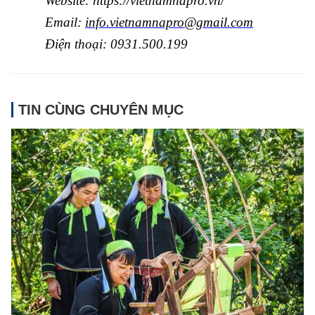
Website:
https://vietnamnapro.vn/
Email:
info.vietnamnapro@gmail.com
Điện thoại: 0931
.
500
.
199
TIN CÙNG CHUYÊN MỤC