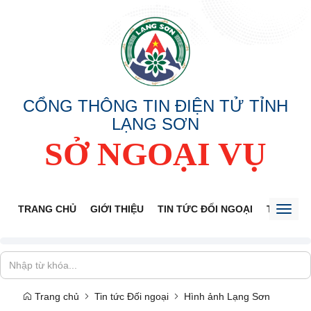
CỔNG THÔNG TIN ĐIỆN TỬ TỈNH
LẠNG SƠN
SỞ NGOẠI VỤ
TRANG CHỦ
GIỚI THIỆU
TIN TỨC ĐỐI NGOẠI
THÔNG 
Toggl
naviga
Trang chủ
Tin tức Đối ngoại
Hình ảnh Lạng Sơn