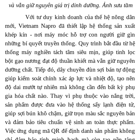
và vẫn giữ nguyên giá trị dinh dưỡng.
Ảnh sưu tầm
Với tư duy kinh doanh của thế hệ nông dân
mới, Vietnam Napro đã thiết lập hệ thống sản xuất
khép kín - nơi máy móc hỗ trợ con người giữ gìn
những bí quyết truyền thống. Quy trình bắt đầu từ hệ
thống máy nghiền tách tâm siêu mịn, giúp tinh lọc
bột gạo nương đạt độ thuần khiết mà vẫn giữ nguyên
dưỡng chất. Tiếp đó, dây chuyền đùn sợi bán tự động
giúp kiểm soát chính xác áp lực và nhiệt độ, tạo nên
độ dai mướt tự nhiên mà không cần đến bất kỳ phụ
gia hóa chất nào. Thay vì phụ thuộc vào nắng trời,
sản phẩm được đưa vào hệ thống sấy lạnh điện tử,
giúp sợi bún khô chậm, giữ trọn màu sắc nguyên bản
và đảm bảo tiêu chuẩn vệ sinh an toàn thực phẩm.
Việc ứng dụng mã QR để định danh sản phẩm không
chỉ đảm bảo tính minh bạch mà còn tạo nền tảng