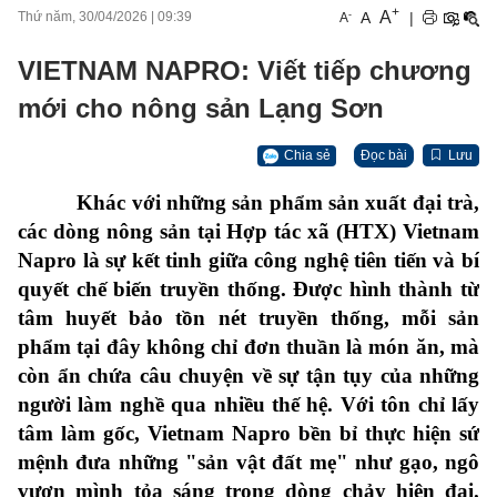
+
A
-
A
|
Thứ năm, 30/04/2026
|
09:39
A
VIETNAM NAPRO: Viết tiếp chương
mới cho nông sản Lạng Sơn
Chia sẻ
Đọc bài
Lưu
Khác với những sản phẩm sản xuất đại trà,
các dòng nông sản tại Hợp tác xã (HTX) Vietnam
Napro là sự kết tinh giữa công nghệ tiên tiến và bí
quyết chế biến truyền thống. Được hình thành từ
tâm huyết bảo tồn nét truyền thống, mỗi sản
phẩm tại đây không chỉ đơn thuần là món ăn, mà
còn ẩn chứa câu chuyện về sự tận tụy của những
người làm nghề qua nhiều thế hệ. Với tôn chỉ lấy
tâm làm gốc, Vietnam Napro bền bỉ thực hiện sứ
mệnh đưa những "sản vật đất mẹ" như gạo, ngô
vươn mình tỏa sáng trong dòng chảy hiện đại.